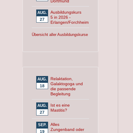
Dortmund
Ausbildungskurs
AUG.
5 in 2026 -
27
Erlangen/Forchheim
Übersicht aller Ausbildungskurse
Relaktation,
AUG.
Galaktogoga und
18
die passende
Begleitung
Ist es eine
AUG.
Mastitis?
27
Alles
SEP.
Zungenband oder
19