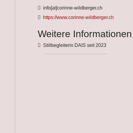
Fax
info[at]corinne-wildberger.ch
Website
https://www.corinne-wildberger.ch
Weitere Informationen
Weitere Informationen
Stillbegleiterin DAIS seit 2023