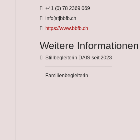
Telefon
+41 (0) 78 2369 069
Fax
info[at]bbfb.ch
Website
https://www.bbfb.ch
Weitere Informationen
Weitere Informationen
Stillbegleiterin DAIS seit 2023
Familienbegleiterin