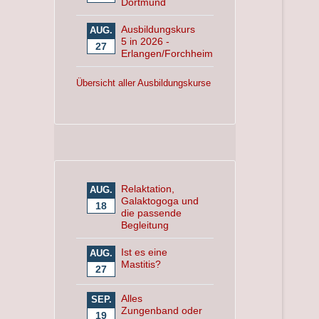
Dortmund
Ausbildungskurs
AUG.
5 in 2026 -
27
Erlangen/Forchheim
Übersicht aller Ausbildungskurse
Relaktation,
AUG.
Galaktogoga und
18
die passende
Begleitung
Ist es eine
AUG.
Mastitis?
27
Alles
SEP.
Zungenband oder
19