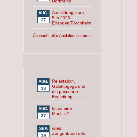
Dortmund
Ausbildungskurs
AUG.
5 in 2026 -
27
Erlangen/Forchheim
Übersicht aller Ausbildungskurse
Relaktation,
AUG.
Galaktogoga und
18
die passende
Begleitung
Ist es eine
AUG.
Mastitis?
27
Alles
SEP.
Zungenband oder
19