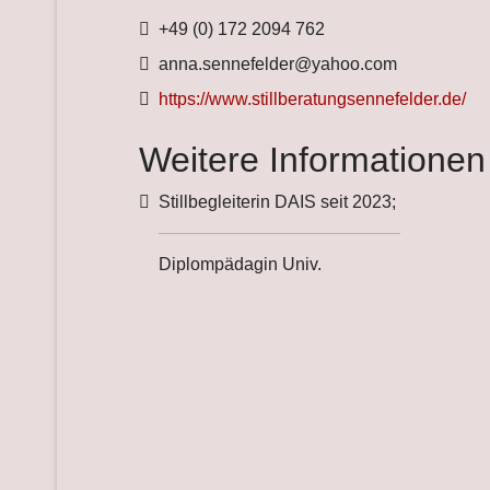
Telefon
+49 (0) 172 2094 762
Fax
anna.sennefelder@yahoo.com
Website
https://www.stillberatungsennefelder.de/
Weitere Informationen
Weitere Informationen
Stillbegleiterin DAIS seit 2023;
Diplompädagin Univ.