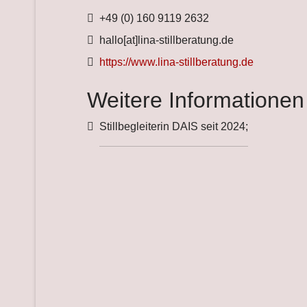
Telefon
+49 (0) 160 9119 2632
Fax
hallo[at]lina-stillberatung.de
Website
https://www.lina-stillberatung.de
Weitere Informationen
Weitere Informationen
Stillbegleiterin DAIS seit 2024;