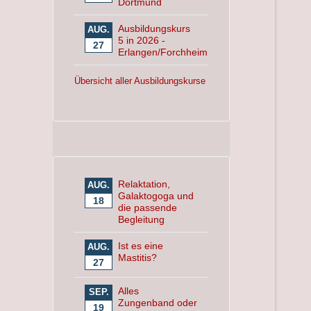
Dortmund
Ausbildungskurs
AUG.
5 in 2026 -
27
Erlangen/Forchheim
Übersicht aller Ausbildungskurse
Relaktation,
AUG.
Galaktogoga und
18
die passende
Begleitung
Ist es eine
AUG.
Mastitis?
27
Alles
SEP.
Zungenband oder
19