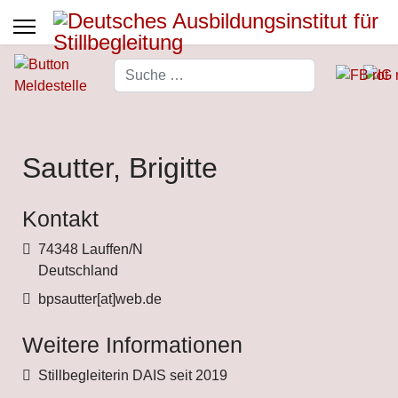
Suchen
Type 2 or more characters for 
Sautter, Brigitte
Kontakt
Adresse
74348 Lauffen/N
Deutschland
Fax
bpsautter[at]web.de
Weitere Informationen
Weitere Informationen
Stillbegleiterin DAIS seit 2019