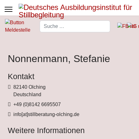
Suchen
Type 2 or more characters for 
Nonnenmann, Stefanie
Kontakt
Adresse
82140 Olching
Deutschland
Telefon
+49 (0)8142 6695507
Fax
info[at]stillberatung-olching.de
Weitere Informationen