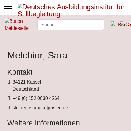
Suchen
Type 2 or more characters for 
Melchior, Sara
Kontakt
Adresse
34121 Kassel
Deutschland
Telefon
+49 (0) 152 0830 4264
Fax
stillbegleitung[at]posteo.de
Weitere Informationen