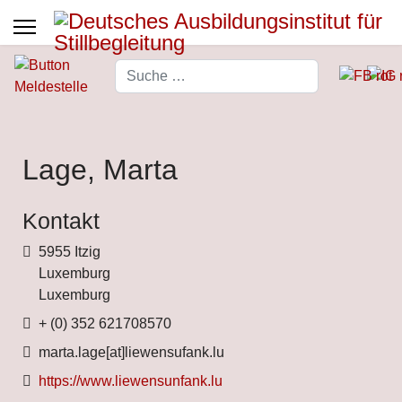
Suchen
Type 2 or more characters for 
Lage, Marta
Kontakt
Adresse
5955 Itzig
Luxemburg
Luxemburg
Telefon
+ (0) 352 621708570
Fax
marta.lage[at]liewensufank.lu
Website
https://www.liewensunfank.lu