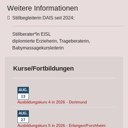
Weitere Informationen
Weitere Informationen
Stillbegleiterin DAIS seit 2024;
Stillberater*In EISL
diplomierte Erzieherin, Trageberaterin,
Babymassagekursleiterin
Kurse/Fortbildungen
AUG.
13
Ausbildungskurs 4 in 2026 - Dortmund
AUG.
27
Ausbildungskurs 5 in 2026 - Erlangen/Forchheim