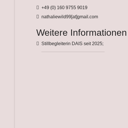
Telefon
+49 (0) 160 9755 9019
Fax
nathaliewild99[at]gmail.com
Weitere Informationen
Weitere Informationen
Stillbegleiterin DAIS seit 2025;