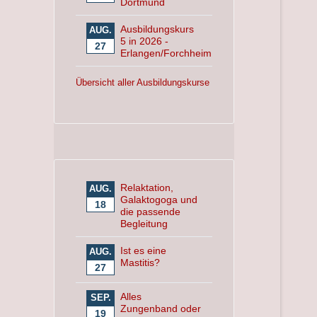
Dortmund
Ausbildungskurs
AUG.
5 in 2026 -
27
Erlangen/Forchheim
Übersicht aller Ausbildungskurse
Relaktation,
AUG.
Galaktogoga und
18
die passende
Begleitung
Ist es eine
AUG.
Mastitis?
27
Alles
SEP.
Zungenband oder
19