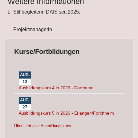
Weitere Informationen
Weitere Informationen
Stillbegleiterin DAIS seit 2025;
Projektmanagerin
Kurse/Fortbildungen
AUG.
13
Ausbildungskurs 4 in 2026 - Dortmund
AUG.
27
Ausbildungskurs 5 in 2026 - Erlangen/Forchheim
Übersicht aller Ausbildungskurse