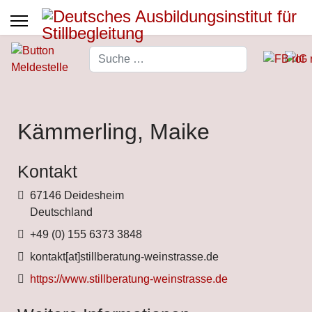
Suchen
Type 2 or more characters for 
Kämmerling, Maike
Kontakt
Adresse
67146 Deidesheim
Deutschland
Telefon
+49 (0) 155 6373 3848
Fax
kontakt[at]stillberatung-weinstrasse.de
Website
https://www.stillberatung-weinstrasse.de