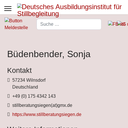
Suchen
Type 2 or more characters for 
Büdenbender, Sonja
Kontakt
Adresse
57234 Wilnsdorf
Deutschland
Telefon
+49 (0) 175 4342 143
Fax
stillberatungsiegen(at)gmx.de
Website
https://www.stillberatungsiegen.de