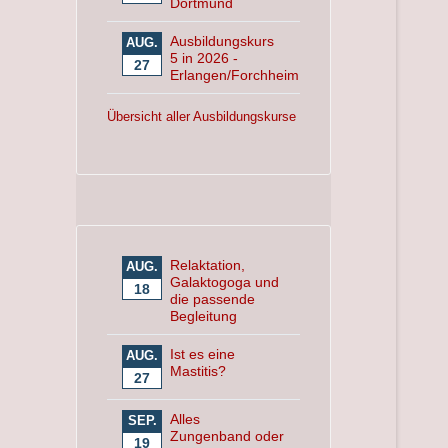
Dortmund
Ausbildungskurs
AUG.
5 in 2026 -
27
Erlangen/Forchheim
Übersicht aller Ausbildungskurse
Relaktation,
AUG.
Galaktogoga und
18
die passende
Begleitung
Ist es eine
AUG.
Mastitis?
27
Alles
SEP.
Zungenband oder
19