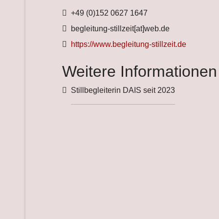
Telefon
+49 (0)152 0627 1647
Fax
begleitung-stillzeit[at]web.de
Website
https://www.begleitung-stillzeit.de
Weitere Informationen
Weitere Informationen
Stillbegleiterin DAIS seit 2023