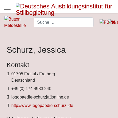
Suchen
Type 2 or more characters for 
Schurz, Jessica
Kontakt
Adresse
01705 Freital / Freiberg
Deutschland
Telefon
+49 (0) 174 4983 240
Fax
logopaedie-schurz[at]online.de
Website
http://www.logopaedie-schurz..de