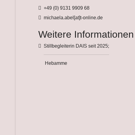
Telefon
+49 (0) 9131 9909 68
Fax
michaela.abel[at]t-online.de
Weitere Informationen
Weitere Informationen
Stillbegleiterin DAIS seit 2025;
Hebamme