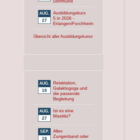
Dortmund
Ausbildungskurs
AUG.
5 in 2026 -
27
Erlangen/Forchheim
Übersicht aller Ausbildungskurse
Relaktation,
AUG.
Galaktogoga und
18
die passende
Begleitung
Ist es eine
AUG.
Mastitis?
27
Alles
SEP.
Zungenband oder
19