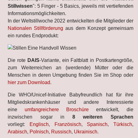
Stillwissen
": 5 Finger - 5 Basics, jeweils mit vertiefenden
Informationsmöglichkeiten.
In der Weltstillwoche 2022 entwickelten die Mitglieder der
Nationalen Stillförderung
aus dem Konzept gemeinsam
ein rundes Endprodukt:
Die rote
DAIS
-Variante, ein Faltblatt in Postkartengröße,
zum Weiterreichen an (werdende) Mütter oder die
Menschen in deren Umgebung finden Sie im Shop oder
hier zum Download
.
Die WHO/Unicef-Initiative Babyfreundlich hat für ihre
Mitgliedskrankenhäuser und andere Interessierte
eine
umfangreichere Broschüre
entwickelt, die
inzwischen sogar in
8 weiteren Sprachen
vorliegt:
Englisch
,
Französisch
,
Spanisch
,
Türkisch
,
Arabisch
,
Polnisch
,
Russisch
,
Ukrainisch
.