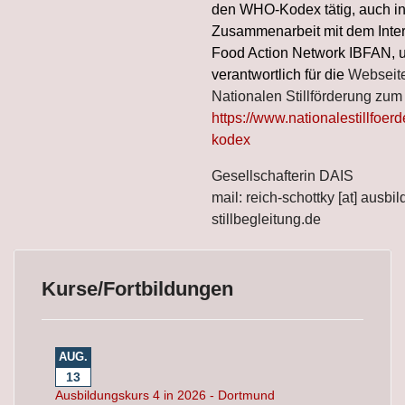
den WHO-Kodex tätig, auch i
Zusammenarbeit mit dem Inter
Food Action Network IBFAN, 
verantwortlich für die
Webseite
Nationalen Stillförderung zum
https://www.nationalestillfoer
kodex
Gesellschafterin DAIS
mail: reich-schottky [at] ausbi
stillbegleitung.de
Kurse/Fortbildungen
AUG.
13
Ausbildungskurs 4 in 2026 - Dortmund