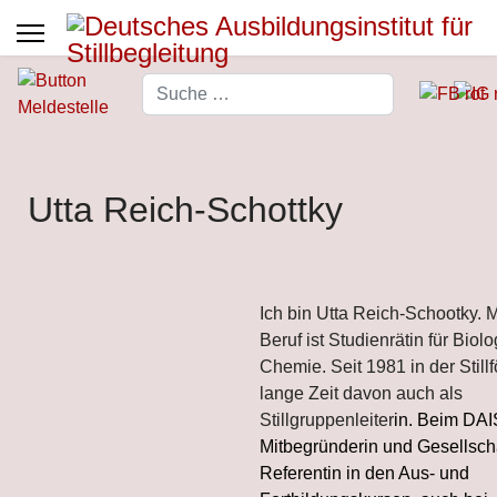
Suchen
Type 2 or more characters for 
Utta Reich-Schottky
Ich bin Utta Reich-Schootky. M
Beruf ist Studienrätin für Biol
Chemie. Seit 1981 in der Stillf
lange Zeit davon auch als
Stillgruppenleiter
in.
Beim DAIS
Mitbegründerin und Gesellsch
Referentin in den Aus- und